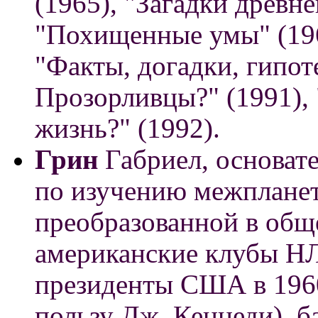
(1965), "Загадки древне
"Похищенные умы" (1969
"Факты, догадки, гипот
Прозорливцы?" (1991),
жизнь?" (1992).
Грин
Габриел, основат
по изучению межплане
преобразованной в общ
американские клубы НЛ
президенты США в 1960 
пользу Дж. Кеннеди), б