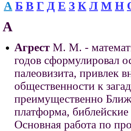
А
Б
В
Г
Д
Е
З
К
Л
М
Н
A
Агрест
М. М. - математи
годов сформулировал 
палеовизита, привлек 
общественности к загад
преимущественно Ближн
платформа, библейские 
Основная работа по про