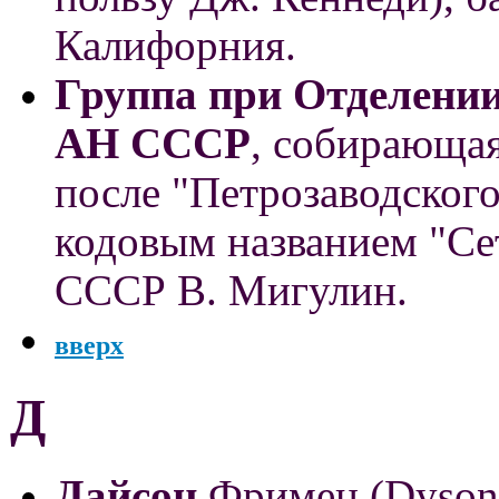
Калифорния.
Группа при Отделени
АН СССР
, собирающа
после "Петрозаводског
кодовым названием "Се
СССР В. Мигулин.
вверх
Д
Дайсон
Фримен (Dyson 